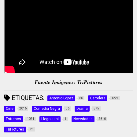
Fuente Imágenes: TriPictures
ETIQUETAS:
Antonio Lopez
Cartelera
66
1224
Cine
Comedia Negra
Drama
2016
36
575
Estrenos
Llego a mi
Novedades
1074
1
2610
TriPictures
25