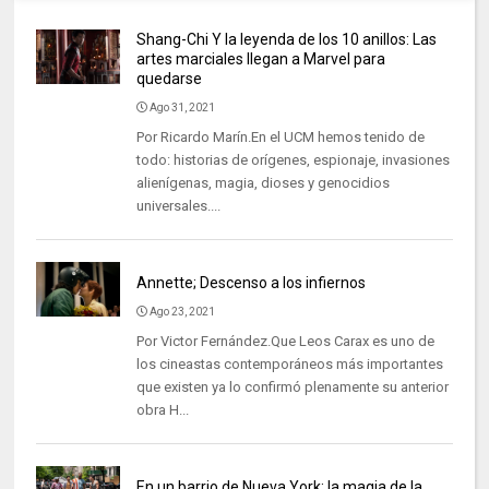
Shang-Chi Y la leyenda de los 10 anillos: Las
artes marciales llegan a Marvel para
quedarse
Ago 31, 2021
Por Ricardo Marín.En el UCM hemos tenido de
todo: historias de orígenes, espionaje, invasiones
alienígenas, magia, dioses y genocidios
universales....
Annette; Descenso a los infiernos
Ago 23, 2021
Por Victor Fernández.Que Leos Carax es uno de
los cineastas contemporáneos más importantes
que existen ya lo confirmó plenamente su anterior
obra H...
En un barrio de Nueva York: la magia de la