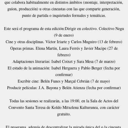
que colabora habitualmente en distintos ámbitos (montaje, interpretación,
guion, producción) u otras cineastas con las que comparte generación,
punto de partida o inquietudes formales y temáticas.
Este será el programa de esta edición:Dirigir en colectivo. Colectivo Negu
(9 de enero)
Cine y otras disciplinas. Víctor Iriarte y Carlos Muguiro (13 de febrero)
Óperas primas. Elena Martín, Laura Ferrés y Javier Macipe (27 de
febrero)
Adaptaciones literarias: Isabel Coixet y Sara Mesa (7 de marzo)
El estado de la animación: Isabel Herguera y Pablo Berger (fecha por
confirmar)
Escribir cine: Belén Funes y Marçal Cebrián (7 de mayo)
Producir películas: J.A. Bayona y Belén Atienza (fecha por confirmar)
Todas las sesiones se realizarán, a las 19:00, en la Sala de Actos del
Convento Santa Teresa de Koldo Mitxelena Kulturunea, con carácter
gratuito.
El programa, además de descentralizar la mirada única del o la cineasta,