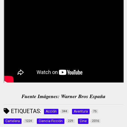
Fuente Imágenes: Warner Bros España
ETIQUETAS:
Acción
Aventura
344
75
Cartelera
Ciencia Ficción
Cine
1224
229
2016