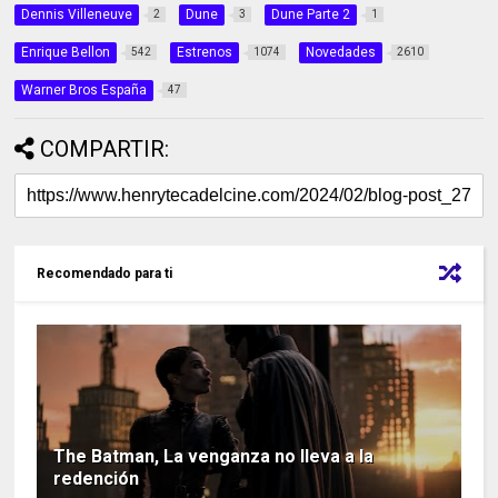
Dennis Villeneuve
Dune
Dune Parte 2
2
3
1
Enrique Bellon
Estrenos
Novedades
542
1074
2610
Warner Bros España
47
COMPARTIR:
Recomendado para ti
The Batman, La venganza no lleva a la
redención