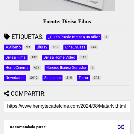
Fuente; Divisa Films
ETIQUETAS:
¿Quién Puede matar a un niño?
1
A.Alberto
Bluray
CineEnCasa
99
582
664
Divisa Films
Divisa Home Video
132
112
HomeCinema
Narciso Ibáñez Serrador
629
2
Novedades
Suspense
Terror
2610
210
312
COMPARTIR:
Recomendado para ti