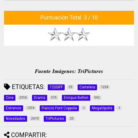
Puntuación Total 3 / 10
Fuente Imágenes: TriPictures
ETIQUETAS:
72SSIFF
Cartelera
29
1224
Cine
Drama
Enrique Bellon
2016
575
542
Estrenos
Francis Ford Coppola
Megalópolis
1074
1
1
Novedades
TriPictures
2610
25
COMPARTIR: