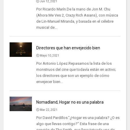
Jun 12, 2021
Por Ricardo Marín.De la mano de Jon M. Chu
(Ahora Me Ves 2, Crazy Rich Asians), con música
de Lin-Manuel Miranda, y basada en el célebre
musical de...
Directores que han envejecido bien
Mayo 10, 2021
Por Antonio López.Repasamos la lista de los
monstruos del cine que todavía están en activo;
los directores que son un ejemplo de cómo
envejecer bien...
Nomadland; Hogar no es una palabra
Mar 22, 2021
Por David Pardillos."¿Hogar es una palabra? ¿O es
algo que llevas contigo?" Esta frase de una
canción de The Smith, que lleva tatuada una de