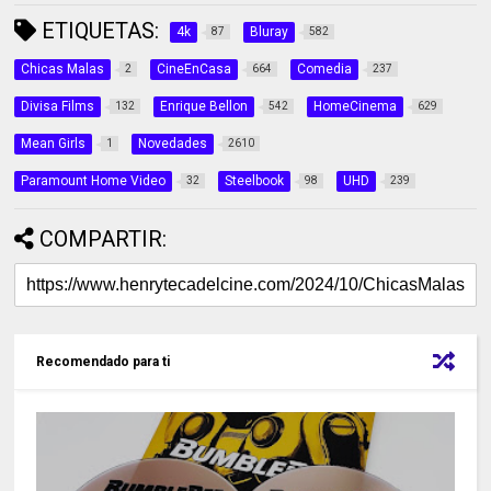
ETIQUETAS:
4k
Bluray
87
582
Chicas Malas
CineEnCasa
Comedia
2
664
237
Divisa Films
Enrique Bellon
HomeCinema
132
542
629
Mean Girls
Novedades
1
2610
Paramount Home Video
Steelbook
UHD
32
98
239
COMPARTIR:
Recomendado para ti