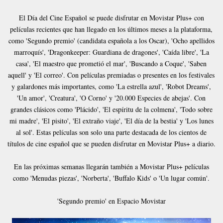
El Día del Cine Español se puede disfrutar en Movistar Plus+ con
películas recientes que han llegado en los últimos meses a la plataforma,
como 'Segundo premio' (candidata española a los Oscar), 'Ocho apellidos
marroquís', 'Dragonkeeper: Guardiana de dragones', 'Caída libre', 'La
casa', 'El maestro que prometió el mar', 'Buscando a Coque', 'Saben
aquell' y 'El correo'. Con películas premiadas o presentes en los festivales
y galardones más importantes, como 'La estrella azul', 'Robot Dreams',
'Un amor', 'Creatura', 'O Corno' y '20.000 Especies de abejas'. Con
grandes clásicos como 'Plácido', 'El espíritu de la colmena', 'Todo sobre
mi madre', 'El pisito', 'El extraño viaje', 'El día de la bestia' y 'Los lunes
al sol'. Estas películas son solo una parte destacada de los cientos de
títulos de cine español que se pueden disfrutar en Movistar Plus+ a diario.
En las próximas semanas llegarán también a Movistar Plus+ películas
como 'Menudas piezas', 'Norberta', 'Buffalo Kids' o 'Un lugar común'.
'Segundo premio' en Espacio Movistar