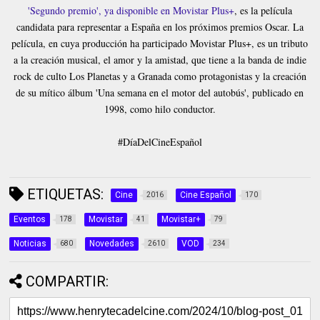
'Segundo premio', ya disponible en Movistar Plus+
, es la película
candidata para representar a España en los próximos premios Oscar. La
película, en cuya producción ha participado Movistar Plus+, es un tributo
a la creación musical, el amor y la amistad, que tiene a la banda de indie
rock de culto Los Planetas y a Granada como protagonistas y la creación
de su mítico álbum 'Una semana en el motor del autobús', publicado en
1998, como hilo conductor.
#DíaDelCineEspañol
ETIQUETAS:
Cine
Cine Español
2016
170
Eventos
Movistar
Movistar+
178
41
79
Noticias
Novedades
VOD
680
2610
234
COMPARTIR: