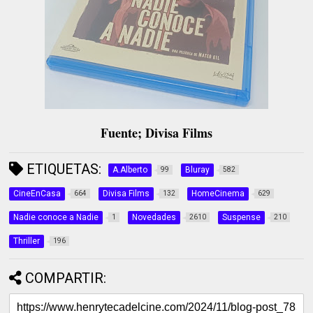
Fuente; Divisa Films
ETIQUETAS:
A.Alberto
Bluray
99
582
CineEnCasa
Divisa Films
HomeCinema
664
132
629
Nadie conoce a Nadie
Novedades
Suspense
1
2610
210
Thriller
196
COMPARTIR: