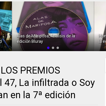
Alas de Mariposa; Análisis de la
Hom
d
edición Bluray
la e
 LOS PREMIOS
47, La infiltrada o Soy
n en la 7ª edición