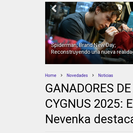
Spiderman; Brand New Day;
Reconstruyendo una nueva realida
Home
Novedades
Noticias
GANADORES DE
CYGNUS 2025: El 
Nevenka destaca