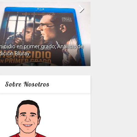
icidio en primer grado; Análisis de
dición Bluray
Keeper; Análisis 
Sobre Nosotros