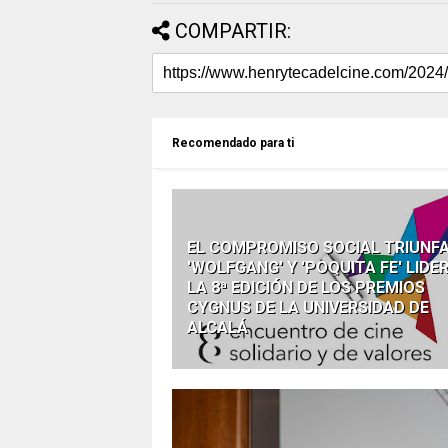
COMPARTIR:
Recomendado para ti
EL COMPROMISO SOCIAL TRIUNFA
'WOLFGANG' Y 'POQUITA FE' LIDE
LA 8ª EDICIÓN DE LOS PREMIOS
CYGNUS DE LA UNIVERSIDAD DE
ALCALÁ