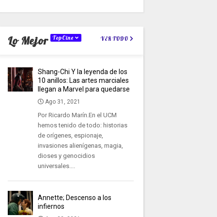
Lo Mejor
TopCine
VER TODO
Shang-Chi Y la leyenda de los
10 anillos: Las artes marciales
llegan a Marvel para quedarse
Ago 31, 2021
Por Ricardo Marín.En el UCM
hemos tenido de todo: historias
de orígenes, espionaje,
invasiones alienígenas, magia,
dioses y genocidios
universales....
Annette; Descenso a los
infiernos