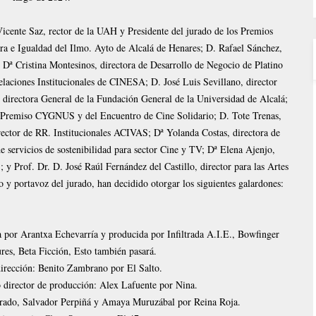
Vicente Saz, rector de la UAH y Presidente del jurado de los Premios
 e Igualdad del Ilmo. Ayto de Alcalá de Henares; D. Rafael Sánchez,
 Dª Cristina Montesinos, directora de Desarrollo de Negocio de Platino
laciones Institucionales de CINESA; D. José Luis Sevillano, director
 directora General de la Fundación General de la Universidad de Alcalá;
 Premiso CYGNUS y del Encuentro de Cine Solidario; D. Tote Trenas,
rector de RR. Institucionales ACIVAS; Dª Yolanda Costas, directora de
e servicios de sostenibilidad para sector Cine y TV; Dª Elena Ajenjo,
y Prof. Dr. D. José Raúl Fernández del Castillo, director para las Artes
io y portavoz del jurado, han decidido otorgar los siguientes galardones:
da por Arantxa Echevarría y producida por Infiltrada A.I.E., Bowfinger
ures, Beta Ficción, Esto también pasará.
dirección: Benito Zambrano por El Salto.
 director de producción: Alex Lafuente por Nina.
rado, Salvador Perpiñá y Amaya Muruzábal por Reina Roja.