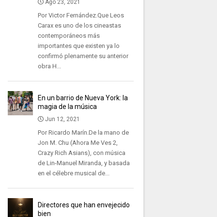
Ago 23, 2021
Por Victor Fernández.Que Leos
Carax es uno de los cineastas
contemporáneos más
importantes que existen ya lo
confirmó plenamente su anterior
obra H...
En un barrio de Nueva York: la
magia de la música
Jun 12, 2021
Por Ricardo Marín.De la mano de
Jon M. Chu (Ahora Me Ves 2,
Crazy Rich Asians), con música
de Lin-Manuel Miranda, y basada
en el célebre musical de...
Directores que han envejecido
bien