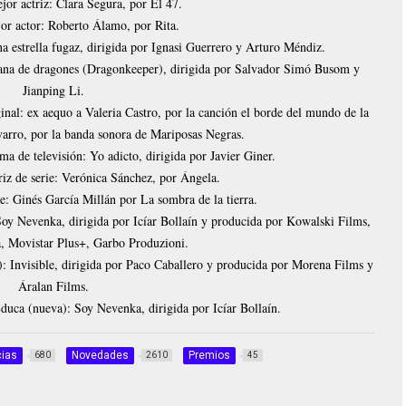
jor actriz: Clara Segura, por El 47.
or actor: Roberto Álamo, por Rita.
a estrella fugaz, dirigida por Ignasi Guerrero y Arturo Méndiz.
iana de dragones (Dragonkeeper), dirigida por Salvador Simó Busom y
Jianping Li.
inal: ex aequo a Valeria Castro, por la canción el borde del mundo de la
varro, por la banda sonora de Mariposas Negras.
a de televisión: Yo adicto, dirigida por Javier Giner.
riz de serie: Verónica Sánchez, por Ángela.
e: Ginés García Millán por La sombra de la tierra.
 Soy Nevenka, dirigida por Icíar Bollaín y producida por Kowalski Films,
, Movistar Plus+, Garbo Produzioni.
): Invisible, dirigida por Paco Caballero y producida por Morena Films y
Áralan Films.
duca (nueva): Soy Nevenka, dirigida por Icíar Bollaín.
cias
Novedades
Premios
680
2610
45