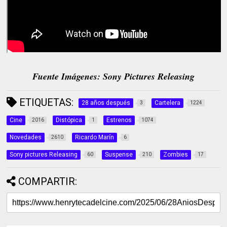
Fuente Imágenes: Sony Pictures Releasing
ETIQUETAS:
28 años después
Cartelera
3
1224
Cine
Distópica
Estrenos
2016
1
1074
Novedades
Ricardo Marín
2610
6
Sony pictures Releasing
Suspense
Zombies
60
210
17
COMPARTIR: