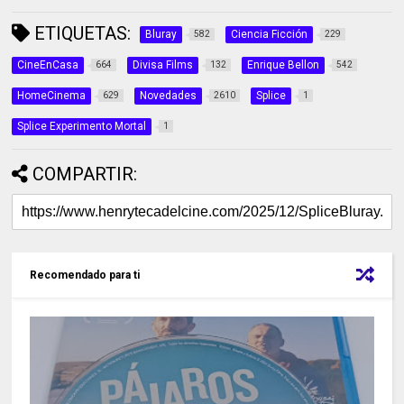
ETIQUETAS:
Bluray
Ciencia Ficción
582
229
CineEnCasa
Divisa Films
Enrique Bellon
664
132
542
HomeCinema
Novedades
Splice
629
2610
1
Splice Experimento Mortal
1
COMPARTIR:
Recomendado para ti