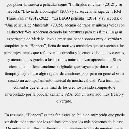
por poner la música a películas como “Infiltrados en clase” (2012) y su
secuela, “Lluvia de albóndigas” (2009) y su secuela, la saga de “Hotel
Transilvania” (2012-2022), “La LEGO película” (2014) y su secuela, o
“Una película de Minecraft” (2025), además de trabajar muchas veces con
el director Wes Anderson creando las partituras para sus films. La gran
experiencia de Mark lo llevó a crear una banda sonora muy divertida y
simpática para “Hoppers”, llena de motivos musicales que se asocian a los
personajes, temas que refuerzan la comedia y le emotividad de las escenas,
y atenuaciones gracias a las distintas notas que van apareciendo. Sí es
cierto que no tiene canciones originales que vayan a perdurar con el
tiempo y hay un uso algo regular de canciones pop, pero en general se ha
creado un acompañamiento musical de mucha calidad. Para terminar,
comentar que el tema final de los créditos ha sido compuesto e
interpretado por la popular cantante SZA, con un resultado muy fresco y
divertido.
En resumen, “Hoppers” es una fantástica película de animación que puede
ser disfrutada tanto por los adultos como por los más pequeños de la casa.
Un guion maravilloso y divertido que consigue hablar de muchos temas