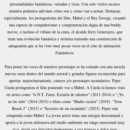
personalidades fantásticas, variadas y ricas. Con solo verlos escasos
minutos podemos adivinar cómo son y cómo van a actuar. Destacan,
especialmente, los protagonistas del film, Mabel y el Rey George, creando
una especie de compañerismo y compenetración digna de una buddy
movie, o incluso el villano de la cinta, el alcalde Jerry Generazzo, que
tiene una evolución fantástica y termina teniendo una construcción de
antagonista que se ha visto muy pocas veces en el cine de animación.
Fantásticos.
Para poner las voces de nuestros personajes se ha contado con una mezcla
nuevas caras dentro del mundo actoral y grandes figuras reconocidas para
aportar, mayoritariamente, cameos y/o personajes secundarios. Piper
Curda protagoniza el film poniendo voz a Mabel. A Curda la hemos visto
en series como “A.N.T. Farm: Escuela de talentos” (2011-2014) o “¡Yo
no he sido” (2014-2015) o films como “Madre oscura” (2019), “Teen
Beach 2” (2015) o “Secretos de un escándalo” (2023). Piper está
estupenda como Mabel. La joven actriz tiene una energía descomunal y
aporta a la joven defensora del medio ambiente un rango emocional muy
rico, desde una felicidad desbordante a una tristeza y dolor muy