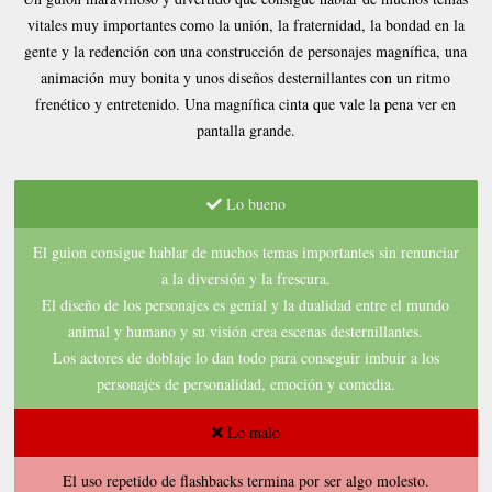
vitales muy importantes como la unión, la fraternidad, la bondad en la
gente y la redención con una construcción de personajes magnífica, una
animación muy bonita y unos diseños desternillantes con un ritmo
frenético y entretenido. Una magnífica cinta que vale la pena ver en
pantalla grande.
Lo bueno
El guion consigue hablar de muchos temas importantes sin renunciar
a la diversión y la frescura
.
El diseño de los personajes es genial y la dualidad entre el mundo
animal y humano y su visión crea escenas desternillantes
.
Los actores de doblaje lo dan todo para conseguir imbuir a los
personajes de personalidad, emoción y comedia
.
Lo malo
El uso repetido de flashbacks termina por ser algo molesto
.