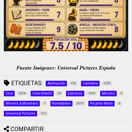
Fuente Imágenes: Universal Pictures España
ETIQUETAS:
Animación
Cartelera
132
1224
Cine
Cine Infantil
Estrenos
Minions
2016
26
1074
4
Minions & Monsters
Novedades
Ricardo Marín
1
2610
6
Universal Pictures
212
COMPARTIR: