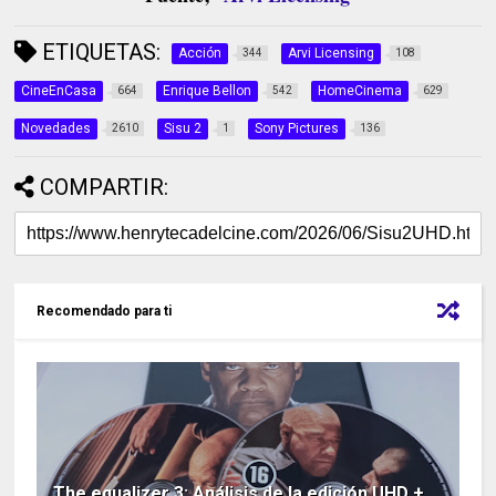
ETIQUETAS:
Acción
Arvi Licensing
344
108
CineEnCasa
Enrique Bellon
HomeCinema
664
542
629
Novedades
Sisu 2
Sony Pictures
2610
1
136
COMPARTIR:
Recomendado para ti
The equalizer 3; Análisis de la edición UHD +