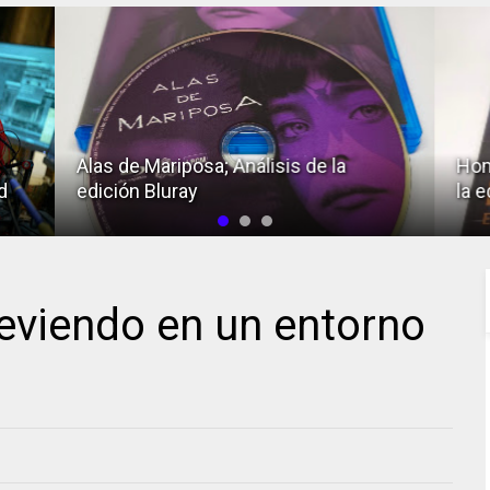
Alas de Mariposa; Análisis de la
Hom
d
edición Bluray
la e
breviendo en un entorno