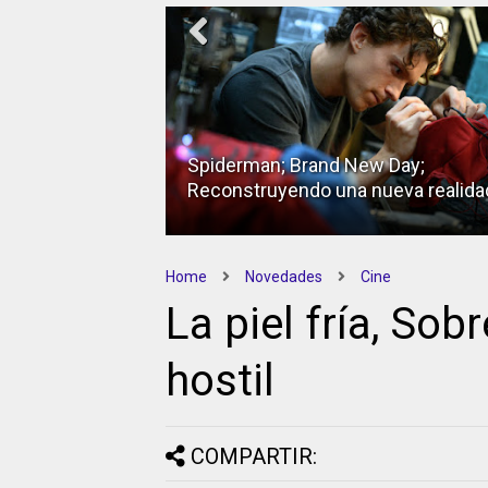
Spiderman; Brand New Day;
Reconstruyendo una nueva realida
Home
Novedades
Cine
La piel fría, So
hostil
COMPARTIR: