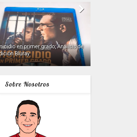
icidio en primer grado; Análisis de
dición Bluray
Keeper; Análisis 
Sobre Nosotros