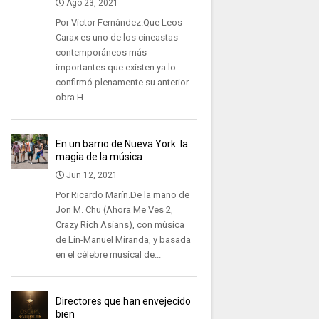
Ago 23, 2021
Por Victor Fernández.Que Leos
Carax es uno de los cineastas
contemporáneos más
importantes que existen ya lo
confirmó plenamente su anterior
obra H...
En un barrio de Nueva York: la
magia de la música
Jun 12, 2021
Por Ricardo Marín.De la mano de
Jon M. Chu (Ahora Me Ves 2,
Crazy Rich Asians), con música
de Lin-Manuel Miranda, y basada
en el célebre musical de...
Directores que han envejecido
bien