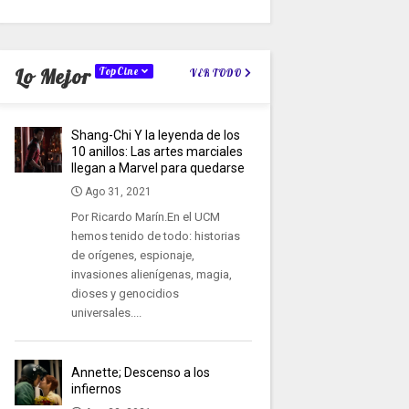
Lo Mejor
TopCine
VER TODO
Shang-Chi Y la leyenda de los
10 anillos: Las artes marciales
llegan a Marvel para quedarse
Ago 31, 2021
Por Ricardo Marín.En el UCM
hemos tenido de todo: historias
de orígenes, espionaje,
invasiones alienígenas, magia,
dioses y genocidios
universales....
Annette; Descenso a los
infiernos