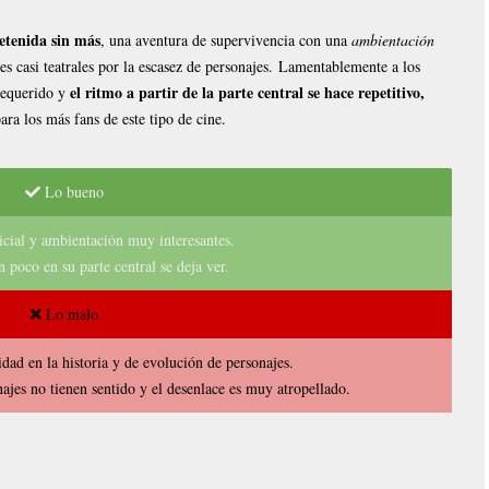
retenida sin más
, una aventura de supervivencia con una
ambientación
 casi teatrales por la escasez de personajes. Lamentablemente a los
el ritmo a partir de la parte central se hace repetitivo,
requerido y
ra los más fans de este tipo de cine.
Lo bueno
icial y ambientación muy interesantes.
poco en su parte central se deja ver.
Lo malo
dad en la historia y de evolución de personajes.
najes no tienen sentido y el desenlace es muy atropellado.