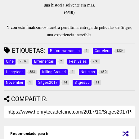
una historia solvente sin más.
(6/10)
Y con esto finalizamos nuestra penúltima entrega de películas de Sitges,
una experiencia increíble.
ETIQUETAS:
Before we vanish
Cartelera
1
1224
Cine
Errementari
Festivales
2016
2
268
Henryteca
Killing Ground
Noticias
383
1
680
November
Sitges2017
Sitges50
1
14
11
COMPARTIR:
Recomendado para ti