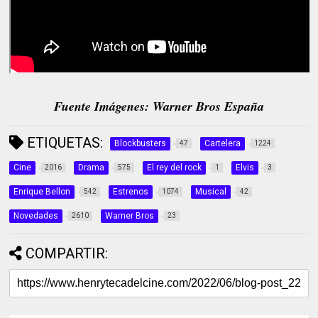
Fuente Imágenes: Warner Bros España
ETIQUETAS:
Blockbusters
Cartelera
47
1224
Cine
Drama
El rey del rock
Elvis
2016
575
1
3
Enrique Bellon
Estrenos
Musical
542
1074
42
Novedades
Warner Bros
2610
23
COMPARTIR: